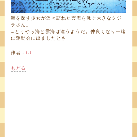
海を探す少女が遥々訪ねた雲海を泳ぐ大きなクジ
ラさん。
…どうやら海と雲海は違うようだ。仲良くなり一緒
に運動会に出ましたとさ
作者：
t.t
もどる